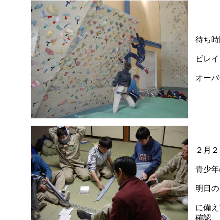
待ち時
ビレイ
オーバ
２月２
青少年
明日の
に備え
確認