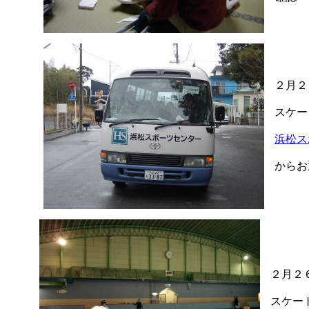
２月２
スケー
浜松ス
からお
２月２
スケー