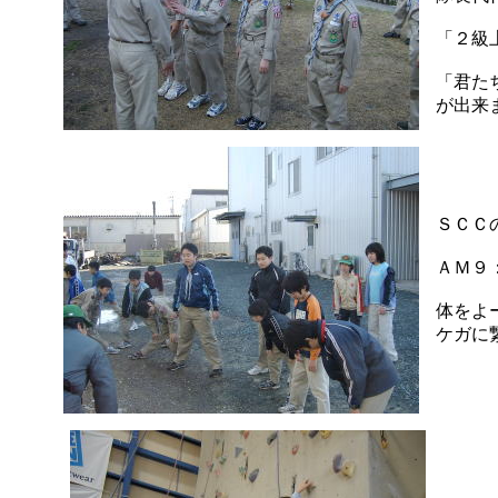
「２級
「君た
が出来
ＳＣＣ
ＡＭ９
体をよ
ケガに