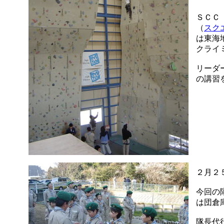
ＳＣＣ
（
スク
は東海
クライ
リーダ
の講習
２月２
今回の
は団倉
隊長代