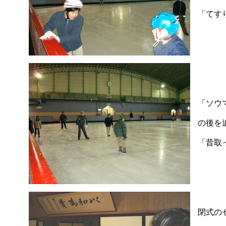
「てす
「ソウ
の後を
「昔取
閉式の