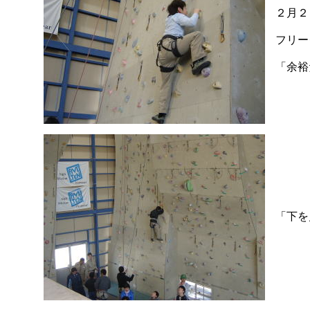
２月２
フリー
「余裕
「下を