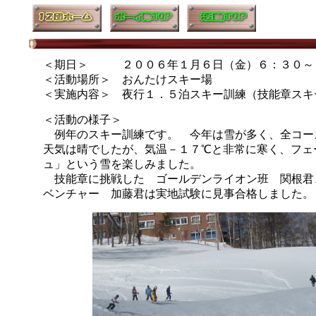
＜期日＞ ２００６年１月６日（金）６：３０～
＜活動場所＞ おんたけスキー場
＜実施内容＞ 夜行１．５泊スキー訓練（技能章スキ
＜活動の様子＞
例年のスキー訓練です。 今年は雪が多く、全コー
天気は晴でしたが、気温－１７℃と非常に寒く、フェ
ュ」という雪を楽しみました。
技能章に挑戦した ゴールデンライオン班 関根君
ベンチャー 加藤君は実地試験に見事合格しました。