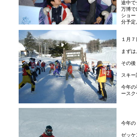
途中で
万博で
ショー
分予定
１月
まずは
その後
スキー
今年の
ースク
今年の
ゼッケ