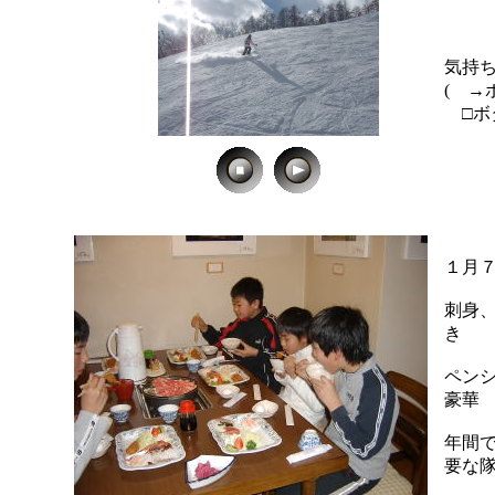
気持
( →
□ボ
１月
刺身
き
ペン
豪華
年間
要な