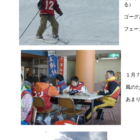
る）
ゴーグ
フェー
１月
風の
あま