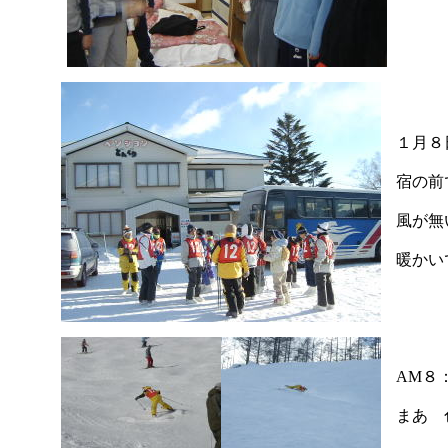
１月
宿の前
風が無
暖かい
AM８
まあ 