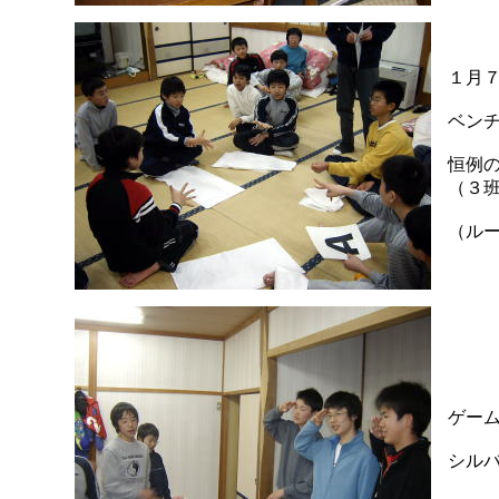
１月
ベン
恒例
（３
（ル
ゲー
シル