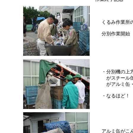
くるみ作業所
分別作業開始
・分別機の上
がスチール缶
がアルミ缶
・なるほど！
アルミ缶がこ