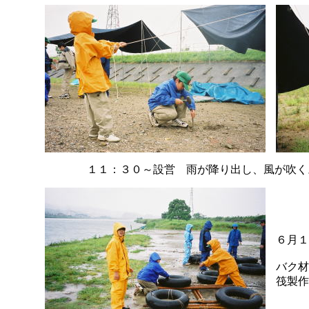
１１：３０～設営 雨が降り出し、風が吹く
６月１
バク材
筏製作