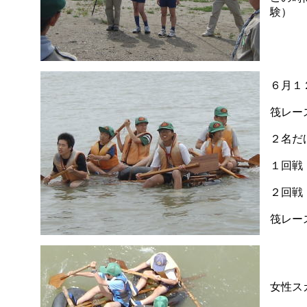
験）
６月１
筏レー
２名だ
１回戦
２回戦
筏レー
女性ス