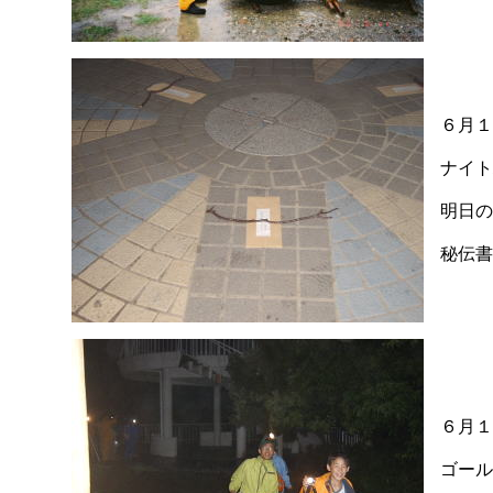
６月１
ナイト
明日の
秘伝書
６月１
ゴール