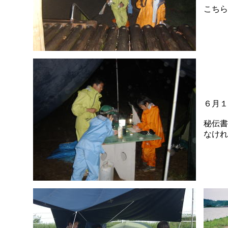
こちら
６月１
秘伝書
なけれ