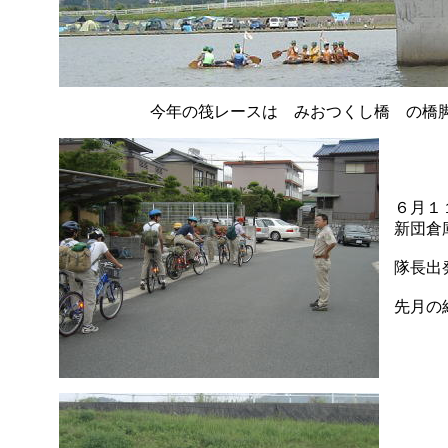
今年の筏レースは みおつくし橋 の橋
６月１
新団倉
隊長出
先月の