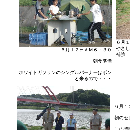
６月１
やさし
６月１２日ＡＭ６：３０
補強
朝食準備
ホワイトガソリンのシングルバーナーはボン
と来るので・・・
６月１
朝のセ
この時