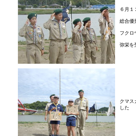
６月１
総合優
フクロ
弥栄を受
クマス
した