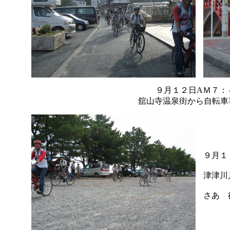
９月１２日AＭ７：
舘山寺温泉街から自転車
９月１
津津川
さあ 