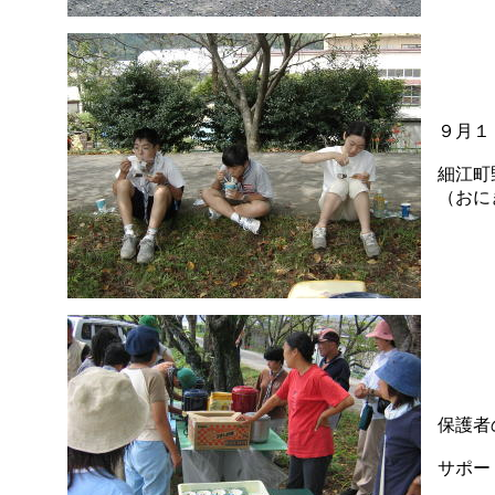
９月１
細江町
（おに
保護者
サポー