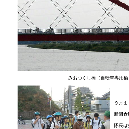
みおつくし橋（自転車専用橋
９月１
新団倉
隊長は