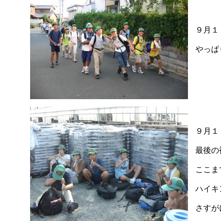
９月１
やっぱ
９月１
最後の
ここま
ハイキ
さすが