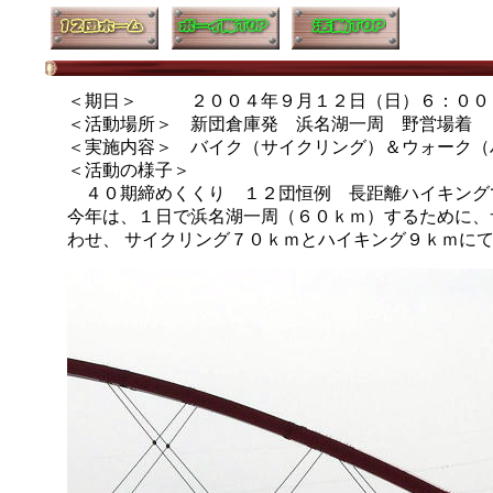
＜期日＞ ２００４年９月１２日（日）６：００
＜活動場所＞ 新団倉庫発 浜名湖一周 野営場着
＜実施内容＞ バイク（サイクリング）＆ウォーク（
＜活動の様子＞
４０期締めくくり １２団恒例 長距離ハイキン
今年は、１日で浜名湖一周（６０ｋｍ）するために、
わせ、 サイクリング７０ｋｍとハイキング９ｋｍに