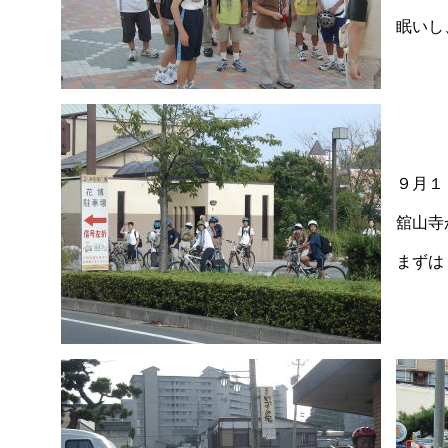
眠いし
９月１
舘山寺
まずは