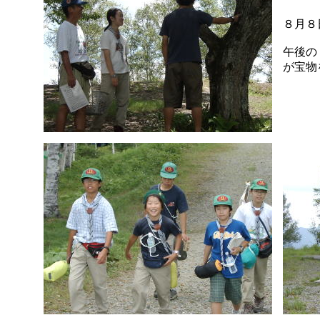
８月８
午後の
が宝物