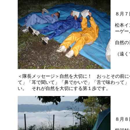
８月７
松本イ
ーゲー
自然の
（遠く
＜隊長メッセージ＞自然を大切に！ おっとその前に
て」「耳で聞いて」「鼻でかいで」「舌で味わって」
い。 それが自然を大切にする第１歩です。
８月８