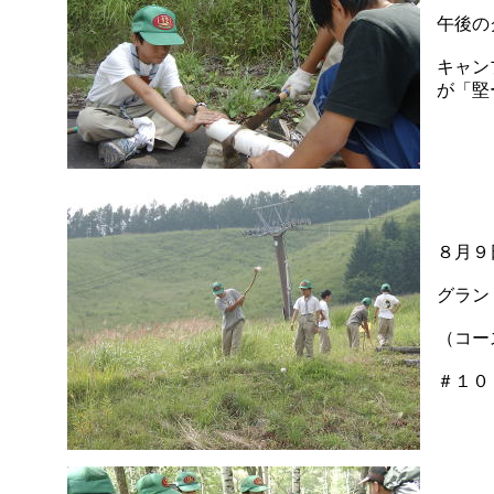
午後の
キャン
が「堅
８月９
グラン
（コー
＃１０