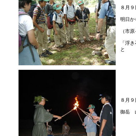
８月
明日か
（市原
「浮き
と
８月９
御岳 