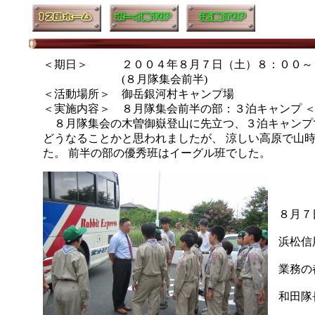
＜期日＞ ２００４年８月７日（土）８：００～
(８月隊集会前半)
＜活動場所＞ 御岳銀河村キャンプ場
＜実施内容＞ ８月隊集会前半の部：３泊キャンプ
８月隊集会の木曽御嶽登山に先立つ、３泊キャンプで
どうなることかと思われましたが、 涼しい高原で山
た。 前半の部の優秀班はイーグル班でした。
８月７
浜松信
業務の
和田隊