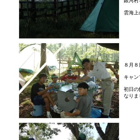
銀河村
雲海上
８月８
キャン
初日の
なりま