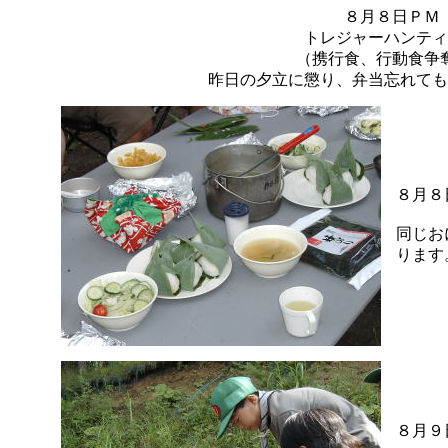
８月８日ＰＭ
トレジャーハンティ
（携行食、行動食争
昨日の夕立に懲り、弁当忘れても
８月８
同じお
ります
８月９