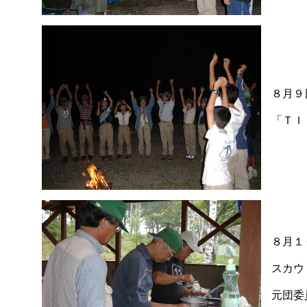
８月９
「ＴＩ
８月
スカウ
元団委