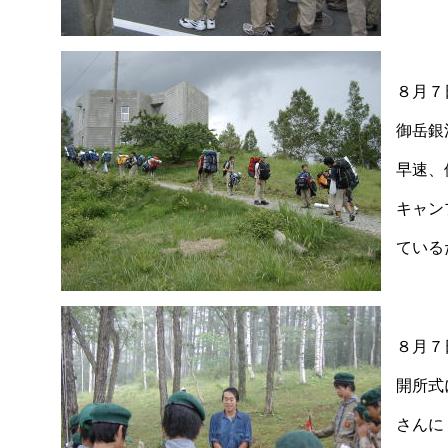
８月７
御岳銀
早速、
キャン
ている
８月７
開所式
さんに