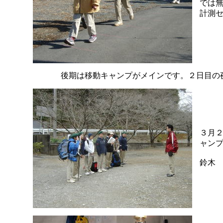
では
計測
後期は移動キャンプがメインです。２日目の
３月
ャン
鈴木