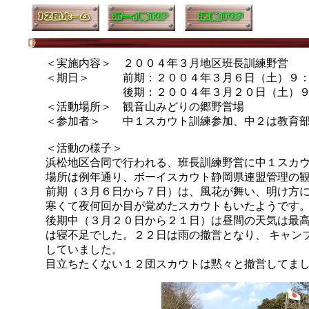
＜実施内容＞ ２００４年３月地区班長訓練野営
＜期日＞ 前期：２００４年３月６日（土）９：
後期：２００４年３月２０日（土）９：３
＜活動場所＞ 観音山みどりの郷野営場
＜参加者＞ 中１スカウト訓練参加、中２は教育
＜活動の様子＞
浜松地区合同で行われる、班長訓練野営に中１スカ
場所は例年通り、ボーイスカウト静岡県連盟管理の
前期（３月６日から７日）は、風花が舞い、明け方
寒くて夜何回か目が覚めたスカウトもいたようです
後期中（３月２０日から２１日）は昼間の天気は最高
は寝不足でした。２２日は雨の撤営となり、 キャン
していました。
目立ちたくない１２団スカウトは黙々と撤営してま