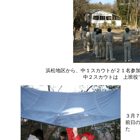
浜松地区から、中１スカウトが２１名参
中２スカウトは 上班役
３月
前日
た