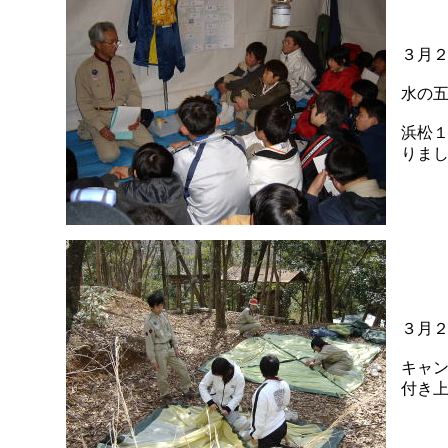
３月
水の
浜松
りま
３月
キャ
付き