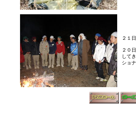
２１
２０
してき
ショ