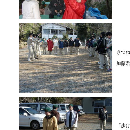
きつ
加藤
「歩