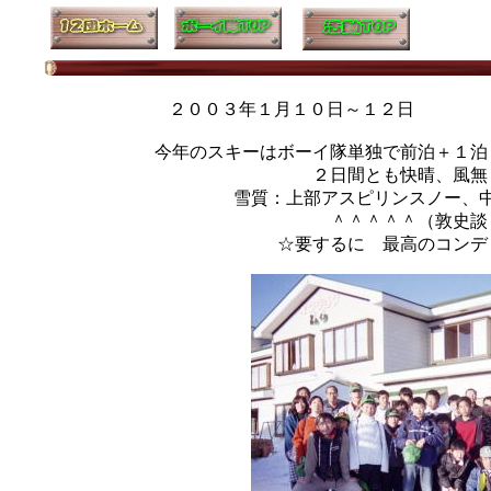
２００３年１月１０日～１
今年のスキーはボーイ隊単独で前泊＋１泊
２日間とも快晴、風無
雪質：上部アスピリンスノー、中
＾＾＾＾＾（敦史談：片
☆要するに 最高のコンデ