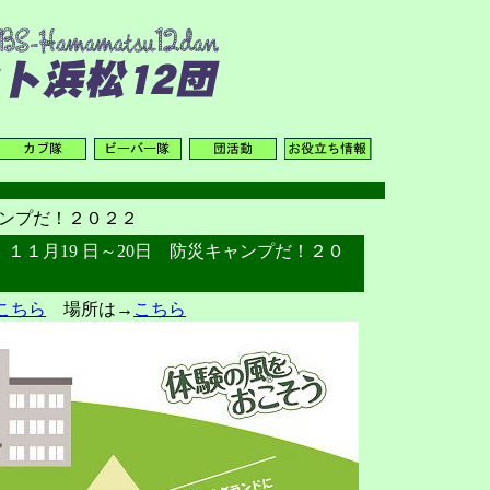
ンプだ！２０２２
年）１１月19 日～20日 防災キャンプだ！２０
こちら
場所は→
こちら