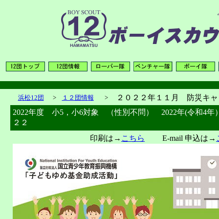
２０２２年１１月 防災キャ
浜松12団
>
１２団情報
>
2022年度 小5，小6対象 （性別不問） 2022年(令和4
２２
印刷は→
こちら
E-mail 申込は→