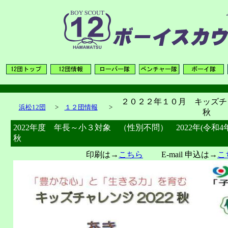
２０２２年１０月 キッズチ
浜松12団
>
１２団情報
>
秋
2022年度 年長～小３対象 （性別不問） 2022年(令和
秋
印刷は→
こちら
E-mail 申込は→
こ