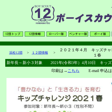
２０２１年４月 キッズチャ
浜松12団
>
１２団情報
>
１春
新年長～新小３対象 2021年(令和3年）4月10日 キッ
印刷は→
こちら
E-mail 申込