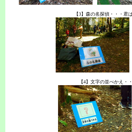
【3】森の名探偵・・・君
【4】文字の並べかえ・