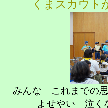
くまスカウト
みんな これまでの
よせやい 泣く