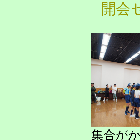
開会
集合が