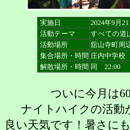
実施日
2024年9月2
活動テーマ
すべての道
活動場所
舘山寺町周
集合場所・時間
庄内中学校 1
解散場所・時間
同 22:00
ついに今月は6
ナイトハイクの活動
良い天気です！暑さに