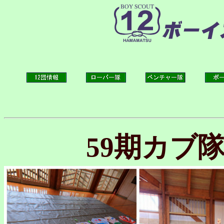
59期カブ