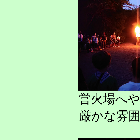
営火場へ
厳かな雰