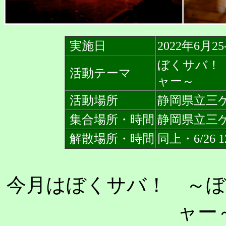
実施日
2022年6月25
ぼくサバ！
活動テーマ
ャー～
活動場所
静岡県立三
集合場所・時間
静岡県立三ケ日
解散場所・時間
同上・6/26 12
今月はぼくサバ！ ～
ャー