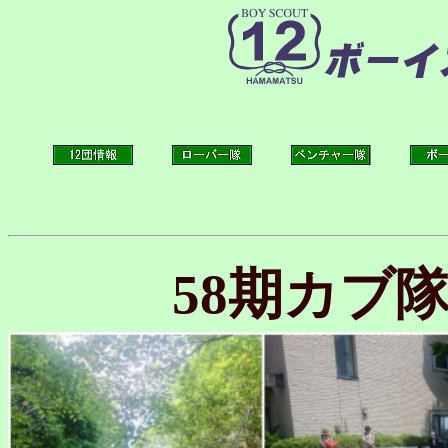
58期カブ