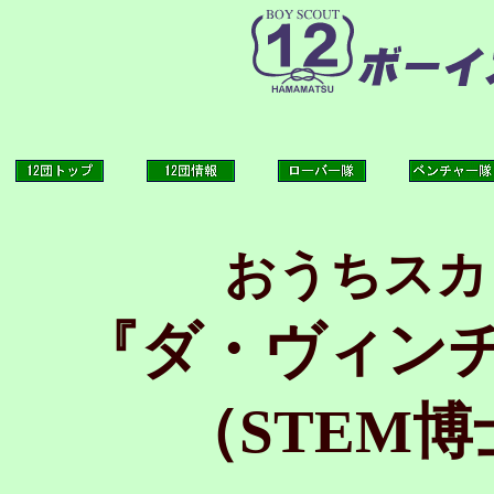
おうちスカ
『ダ・ヴィン
（STEM