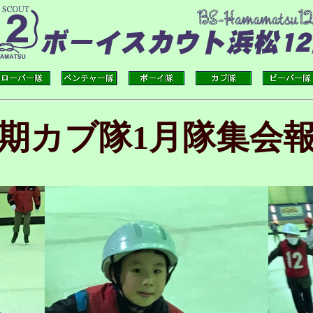
7期カブ隊1月隊集会