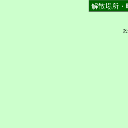
解散場所・
設