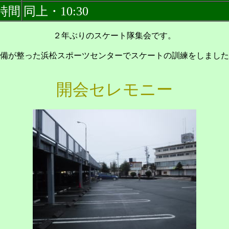
時間
同上・10:30
２年ぶりのスケート隊集会です。
備が整った浜松スポーツセンターでスケートの訓練をしました
開会セレモニー