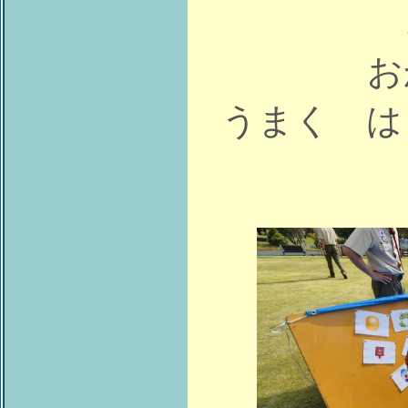
お
うまく は