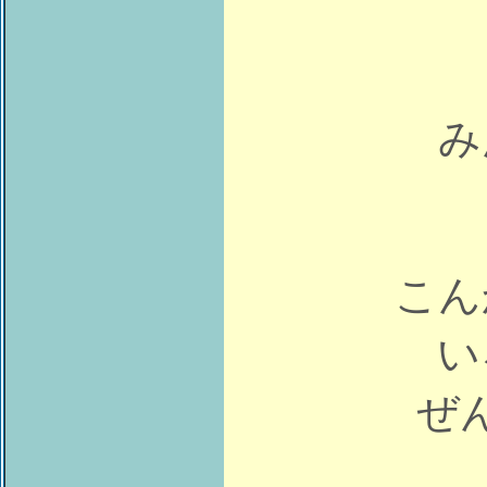
み
こん
い
ぜ