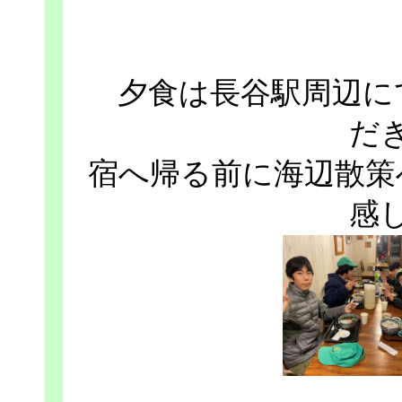
夕食は長谷駅周辺に
だ
宿へ帰る前に海辺散策
感