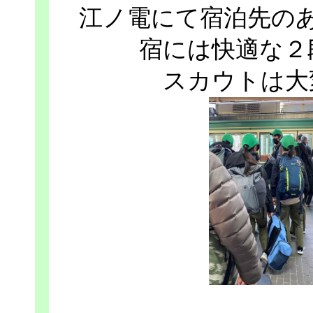
江ノ電にて宿泊先の
宿には快適な２
スカウトは大