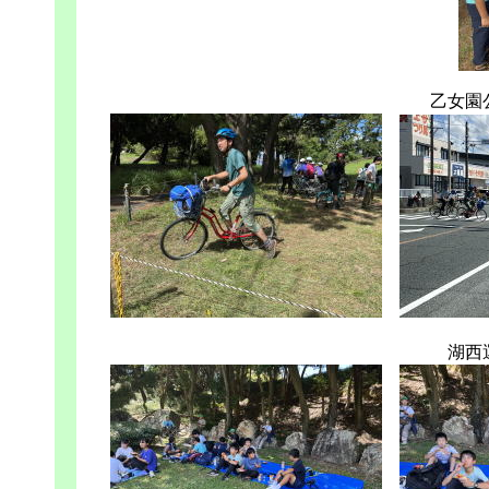
乙女園
湖西