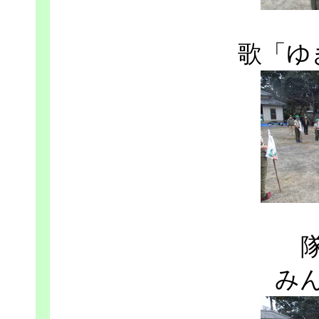
歌「ゆ
み