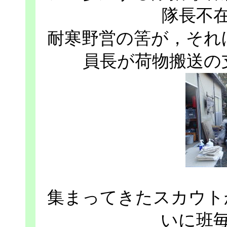
隊長不
耐寒野営の筈が，それ
員長が荷物搬送の
集まってきたスカウト
いに班