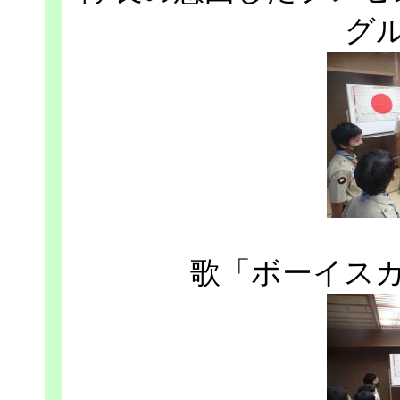
グ
歌「ボーイス