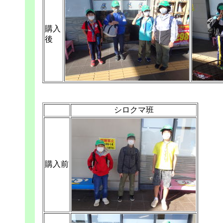
購入
後
シロクマ班
購入前