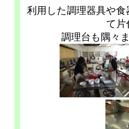
利用した調理器具や食
て片
調理台も隅々