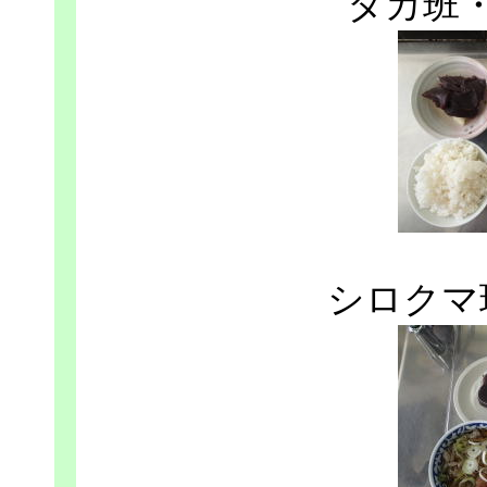
タカ班
シロクマ