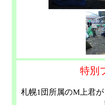
特別
札幌1団所属のM上君が