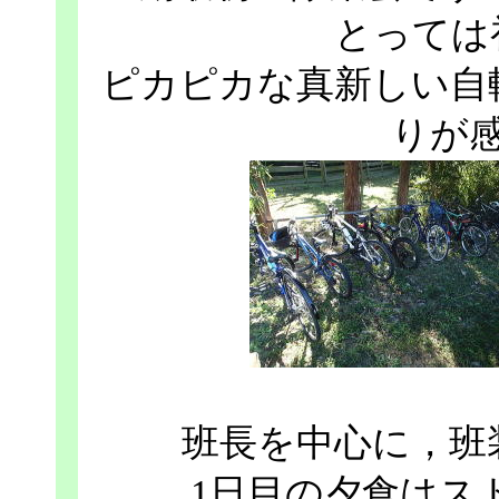
とっては
ピカピカな真新しい自
りが
班長を中心に，班
1日目の夕食はス