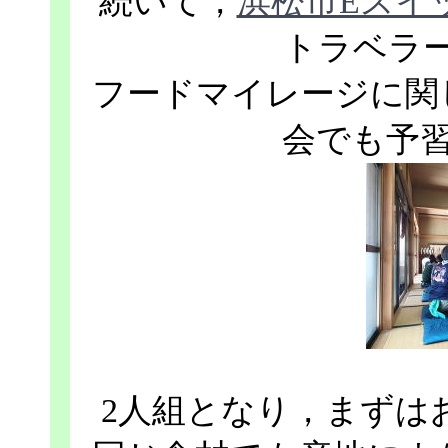
続いて，
浜松市Eスイ
トラベラ
フードマイレージに関
会でも予
2人組となり，まずは