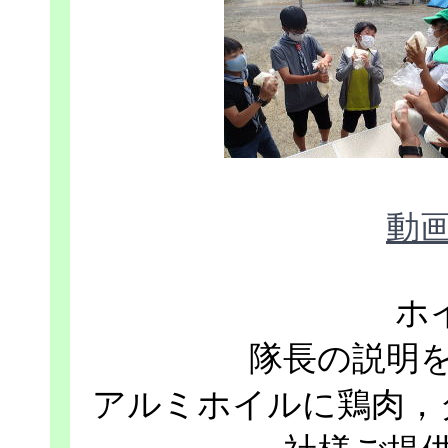
動
ホ
隊長の説明
アルミホイルに鶏肉，