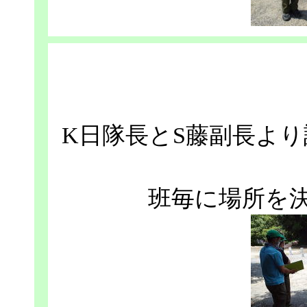
K日隊長とS藤副長よ
班毎に場所を