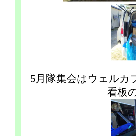
5月隊集会はウェルカ
看板