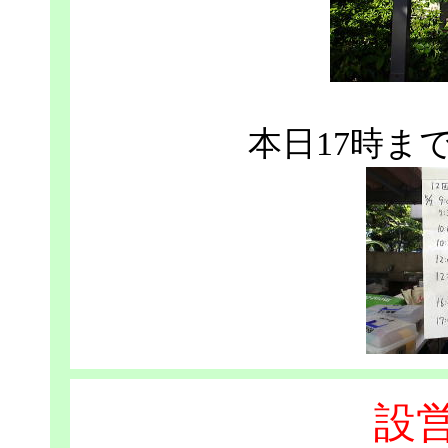
本日17時ま
設