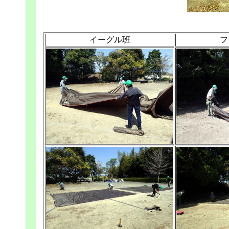
イーグル班
フ