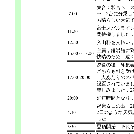
集合：和合ベー
7:00
車 2台に分乗し
素晴らしい天気
富士スバルライ
11:20
間待機しました
12:30
入山料を支払い
全員，鎌岩館に
15:00～17:00
快晴のため，遠
夕食の後，隊集
どちらも引き受
17:00-20:00
一人あたりのスペ
設置されていま
楽しみました．2
20:00
消灯時間となり
起床＆日の出 
4:30
2日のような天気
した．
5:30
登頂開始．それ