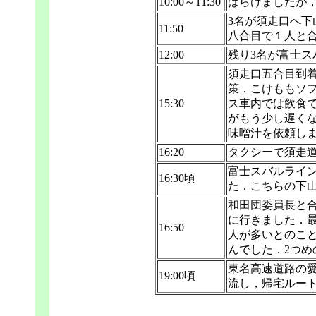
10:00～11:30
ばらけましたが，
3名が須走口へ
11:50
八合目で１人と
12:00
残り3名が富士
須走口五合目到
策．こけももソ
15:30
ス車内では飲食
がもう少し遅く
味噌汁を依頼し
16:20
タクシーで須走
富士スバルライ
16:30頃
た．こちらの下
和田団委員長と
に行きました．
16:50
人が多いとのこ
んでした．2つめ
東名高速道路の愛
19:00頃
流し，帰宅ルート