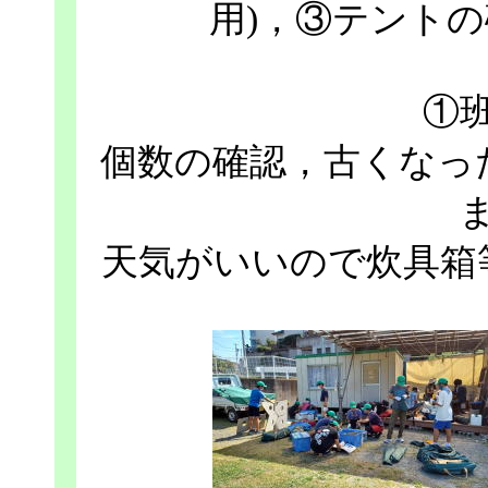
用)，③テント
①
個数の確認，古くなっ
天気がいいので炊具箱