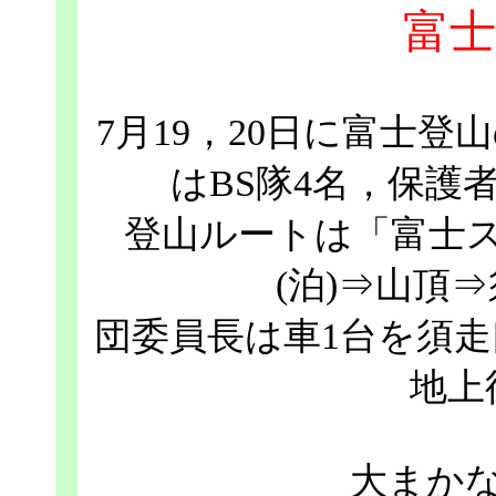
富士
7月19，20日に富士
はBS隊4名，保護
登山ルートは「富士
(泊)⇒山頂
団委員長は車1台を須
地上
大まか