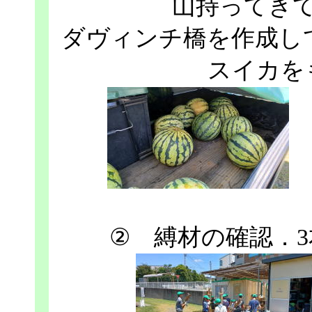
山持ってき
ダヴィンチ橋を作成し
スイカを
② 縛材の確認．