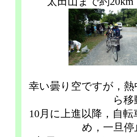
太田山まで約20km
幸い曇り空ですが，熱
ら移
10月に上進以降，自
め，一旦停