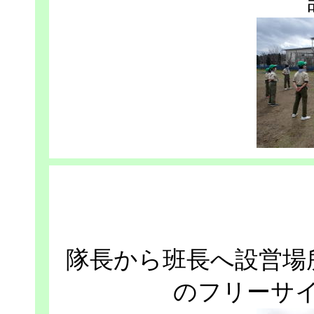
隊長から班長へ設営場
のフリーサ