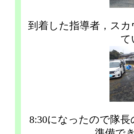
到着した指導者，スカ
て
8:30になったので隊
準備で