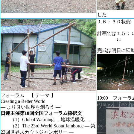
した
１６：３０状態
計画では１５：
↓↓
完成は明日に
フォーラム 【 テーマ 】
19:00 フォ
Creating a Better World
― より良い世界を創ろう ―
日連主催第18回全国フォーラム採択文
（1）Global Warming ― 地球温暖化 ―
（2）The 23rd World Scout Jamboree ― 第
23回世界スカウトジャンボリー ―