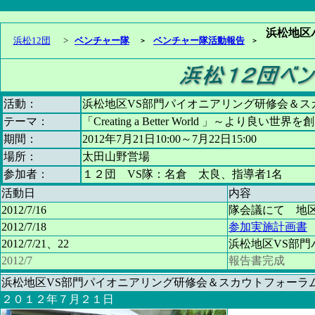
浜松地区
浜松12団
>
ベンチャー隊
ベンチャー隊活動報告
＞
＞
活動：
浜松地区VS部門パイオニアリング研修会＆ス
テーマ：
「Creating a Better World 」～より良い世界
期間：
2012年7月21日10:00～7月22日15:00
場所：
太田山野営場
参加者：
１２団 VS隊：名倉 太良、指導者1名
活動日
内容
2012/7/16
隊会議にて 地
2012/7/18
参加実施計画書
2012/7/21、22
浜松地区VS部
2012/7
報告書完成
浜松地区VS部門パイオニアリング研修会＆スカウトフォーラ
２０１２年７月２１日