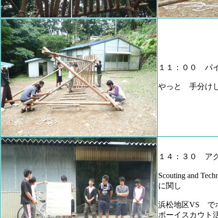
１１：００ パ
やっと 手分け
１４：３０ ア
Scouting an
に関し
浜松地区VS で
ボーイスカウト