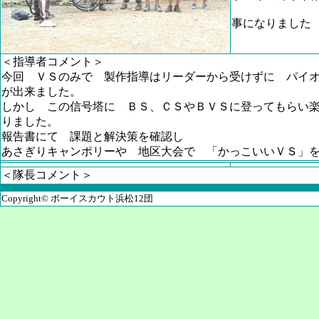
事になりました
＜指導者コメント＞
今回 ＶＳのみで 製作指導はリーダーから受けずに パイ
が出来ました。
しかし この信号塔に ＢＳ、ＣＳやＢＶＳに登ってもらい
りました。
報告書にて 課題と解決策を確認し
あさぎりキャンポリーや 地区大会で 「かっこいいＶＳ」
＜隊長コメント＞
Copyright© ボーイスカウト浜松12団