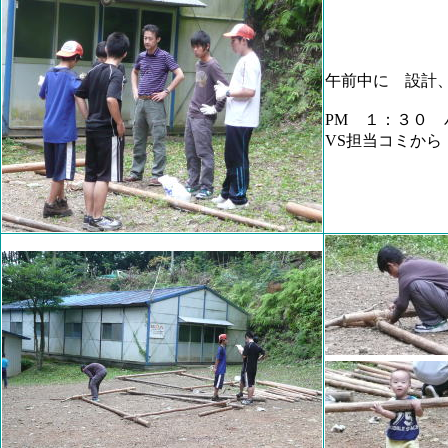
午前中に 設計
PM １：３０
VS担当コミから