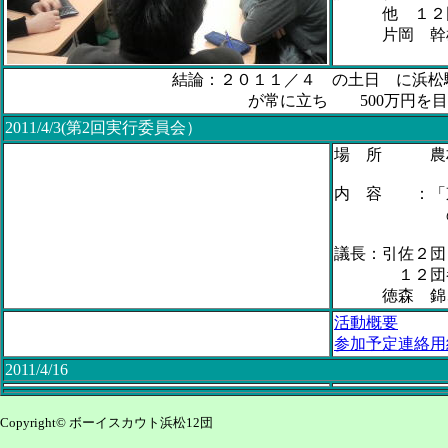
他 １２団
片岡 幹雄
結論：２０１１／４ の土日 に浜松
が常に立ち 500万円を目標
2011/4/3(第2回実行委員会）
場 所 農村
内 容 ：「
の具体
議長：引佐２団
１２団参加
徳森 錦、
活動概要
参加予定連絡用
2011/4/16
Copyright© ボーイスカウト浜松12団