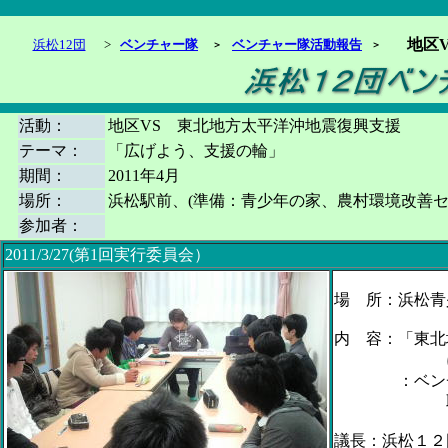
地区
浜松12団
>
ベンチャー隊
ベンチャー隊活動報告
＞
＞
活動：
地区VS 東北地方太平洋沖地震復興支援
テーマ：
「広げよう、支援の輪」
期間：
2011年4月
場所：
浜松駅前、(準備：青少年の家、農村環境改善
参加者：
2011/3/27(第1回実行委員会）
場 所：浜松青
内 容：「東
に何が
：ベンチャ
取り組み
議長：浜松１２