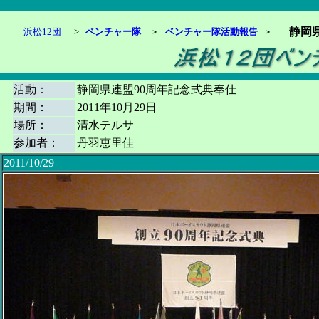
静岡
浜松12団
>
ベンチャー隊
ベンチャー隊活動報告
＞
＞
活動：
静岡県連盟90周年記念式典奉仕
期間：
2011年10月29日
場所：
清水テルサ
参加者：
丹羽恵里佳
2011/10/29