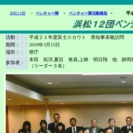
平
浜松12団
>
ベンチャー隊
ベンチャー隊活動報告
＞
＞
活動：
平成２１年度富士スカウト 県知事表敬訪問
期間：
2010年3月15日
場所：
県庁
本田 拓洋,夏目 将喜,上林 明日翔 他 静
参加者：
（リーダー３名）