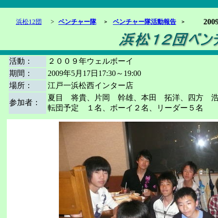
20
浜松12団
>
ベンチャー隊
ベンチャー隊活動報告
＞
＞
活動：
２００９年ウェルボーイ
期間：
2009年5月17日17:30～19:00
場所：
江戸一浜松西インター店
夏目 将貴、片岡 幹雄、本田 拓洋、四方 
参加者：
転団予定 １名、ボーイ２名、リーダー５名