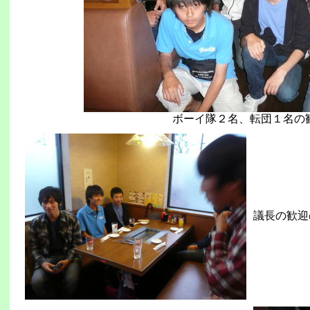
ボーイ隊２名、転団１名の
議長の歓迎