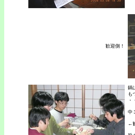
歓迎側！
鍋
も
・
中
←