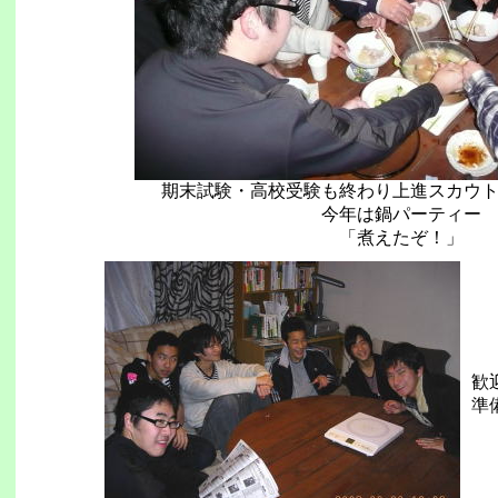
期末試験・高校受験も終わり上進スカウ
今年は鍋パーティー
「煮えたぞ！」
歓
準