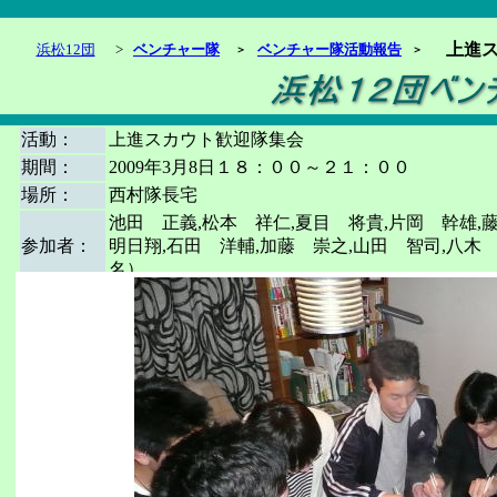
上進
浜松12団
>
ベンチャー隊
ベンチャー隊活動報告
＞
＞
活動：
上進スカウト歓迎隊集会
期間：
2009年3月8日１８：００～２１：００
場所：
西村隊長宅
池田 正義,松本 祥仁,夏目 将貴,片岡 幹雄,
参加者：
明日翔,石田 洋輔,加藤 崇之,山田 智司,八木
名）