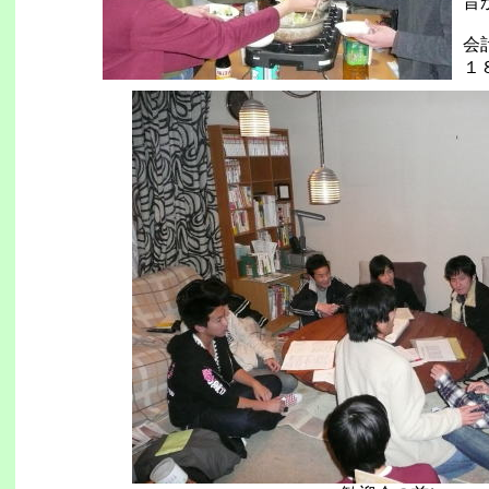
旨
会
１８