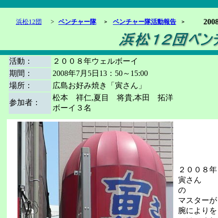
20
浜松12団
>
ベンチャー隊
ベンチャー隊活動報告
＞
＞
活動：
２００８年ウェルボーイ
期間：
2008年7月5日13：50～15:00
場所：
広島お好み焼き「寅さん」
松本 祥仁,夏目 将貴,本田 拓洋
参加者：
ボーイ３名
２００８年
寅さん
の
マスターが
腕によりを