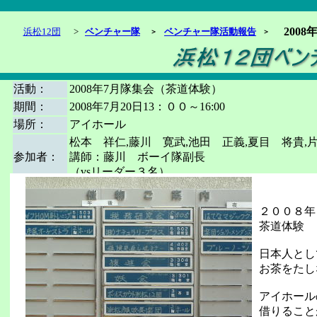
200
浜松12団
>
ベンチャー隊
ベンチャー隊活動報告
＞
＞
活動：
2008年7月隊集会（茶道体験）
期間：
2008年7月20日13：００～16:00
場所：
アイホール
松本 祥仁,藤川 寛武,池田 正義,夏目 将貴,
参加者：
講師：藤川 ボーイ隊副長
（vsリーダー３名）
２００８年
茶道体験
日本人とし
お茶をたし
アイホール
借りること