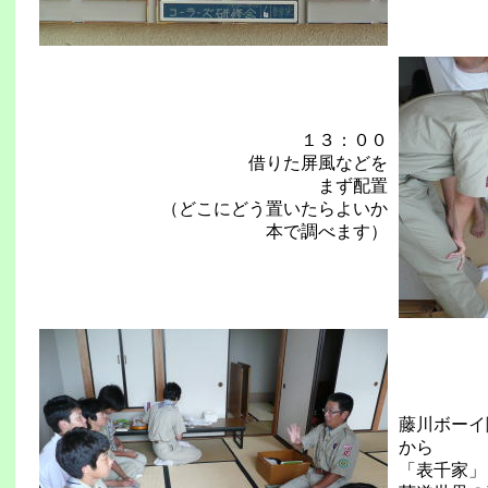
１３：００
借りた屏風などを
まず配置
（どこにどう置いたらよいか
本で調べます）
藤川ボーイ
から
「表千家」