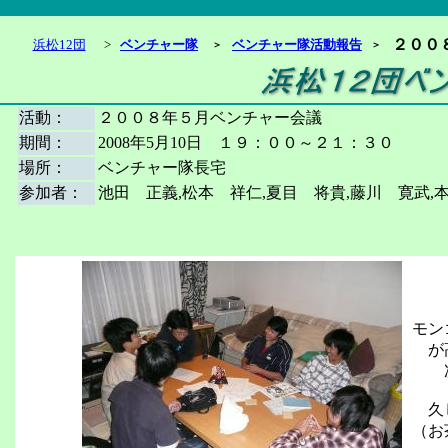
２００
浜松12団
>
ベンチャー隊
ベンチャー隊活動報告
＞
＞
活動：
２００８年５月ベンチャー会議
期間：
2008年5月10日 １９：００～２１：３０
場所：
ベンチャー隊長宅
参加者：
池田 正義,松本 祥仁,夏目 将貴,藤川 寛武,
モン
が高
次
久し
（お