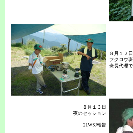
８月１２日
フクロウ班
班長代理で
８月１３日
夜のセッション
21WSJ報告