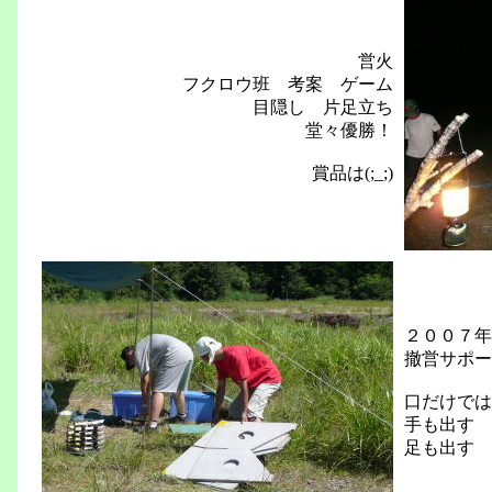
営火
フクロウ班 考案 ゲーム
目隠し 片足立ち
堂々優勝！
賞品は(;_;)
２００７年
撤営サポー
口だけでは
手も出す
足も出す