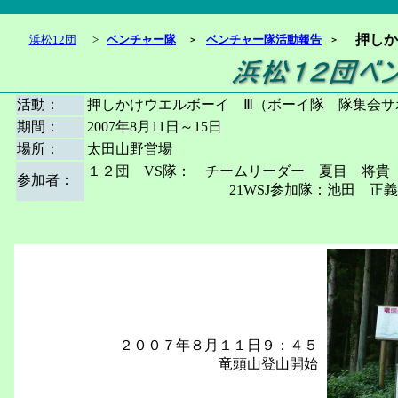
押しか
浜松12団
>
ベンチャー隊
ベンチャー隊活動報告
＞
＞
活動：
押しかけウエルボーイ Ⅲ（ボーイ隊 隊集会サ
期間：
2007年8月11日～15日
場所：
太田山野営場
１２団 VS隊： チームリーダー 夏目 将貴
参加者：
21WSJ参加隊：池田 正義,片岡 
２００７年８月１１日９：４５
竜頭山登山開始