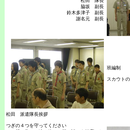
松田 隊長
脇坂 副長
鈴木多津子 副長
謝名元 副長
班編制
スカウトの
松田 派遣隊長挨拶
つぎの４つを守ってください