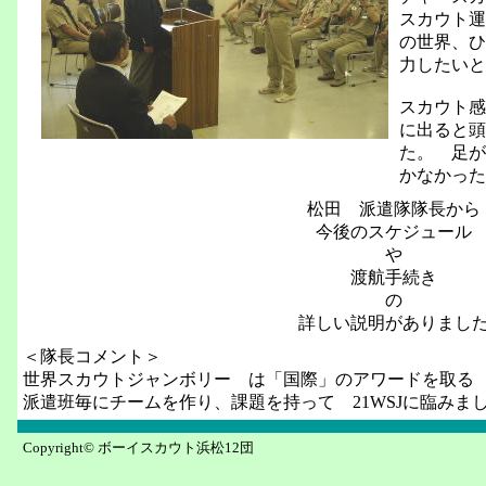
スカウト運
の世界、ひ
力したいと
スカウト感
に出ると頭
た。 足が
かなかった
松田 派遣隊隊長から
今後のスケジュール
や
渡航手続き
の
詳しい説明がありまし
＜隊長コメント＞
世界スカウトジャンボリー は「国際」のアワードを取る
派遣班毎にチームを作り、課題を持って 21WSJに臨みま
Copyright© ボーイスカウト浜松12団