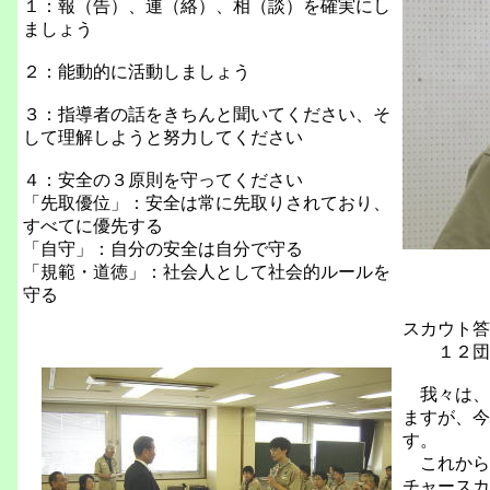
１：報（告）、連（絡）、相（談）を確実にし
ましょう
２：能動的に活動しましょう
３：指導者の話をきちんと聞いてください、そ
して理解しようと努力してください
４：安全の３原則を守ってください
「先取優位」：安全は常に先取りされており、
すべてに優先する
「自守」：自分の安全は自分で守る
「規範・道徳」：社会人として社会的ルールを
守る
スカウト答
１２団
我々は、
ますが、今
す。
これから
チャースカ