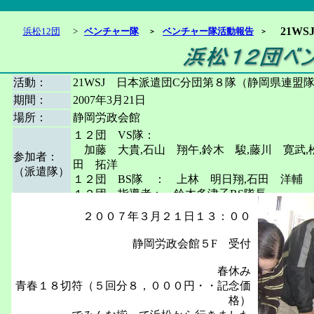
21W
浜松12団
>
ベンチャー隊
ベンチャー隊活動報告
＞
＞
活動：
21WSJ 日本派遣団C分団第８隊（静岡県連盟
期間：
2007年3月21日
場所：
静岡労政会館
１２団 VS隊：
加藤 大貴,石山 翔午,鈴木 駿,藤川 寛武,松
参加者：
田 拓洋
（派遣隊）
１２団 BS隊 ： 上林 明日翔,石田 洋輔
１２団 指導者： 鈴木多津子RS隊長
２００７年３月２１日１３：００
静岡労政会館５F 受付
春休み
青春１８切符（５回分８，０００円・・記念価
格）