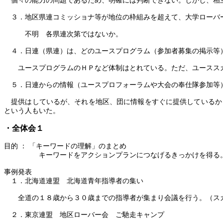
個々の能力の問題であるため、明確には判断できない。しかし、相
３．
地区県連コミッショナ等が地位の枠組みを超えて、大学ローバ
不明 各県連次第ではないか。
４．
日連（県連）は、どのユースプログラム（参加者募集の掲示等
ユースプログラムのＨＰなど体制はとれている。ただ、ユースス
５．
日連からの情報（ユースプロフォーラムや大会の奉仕隊参加等
提供はしているが、それを地区、団に情報をすぐに提供しているか
という人もいた。
・全体会１
目的
：
「キーワードの理解」のまとめ
キーワードをアクションプランにつなげるきっかけを得る
事例発表
１．
北海道連盟 北海道青年指導者の集い
全道の１８歳から３０歳までの指導者が集まり会議を行う。（スカ
２．
東京連盟 地区ローバー会 ご馳走キャンプ