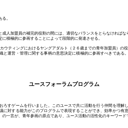
ある。
と成人加盟員の補完的役割の間には、適切なバランスをとらなければな
定に積極的に参画することによって段階的に発達させる。
カウティングにおけるヤングアダルト（２６歳までの青年加盟員）の役
織と運営・管理に関する事柄の意思決定に積極的に参画すべきである。
ユースフォーラムプログラム
おろすゲームを行いました。このユースで共に活動を行う仲間を理解し
議に対する能力がこのプログラムで表現することができ、効率かつ有
」の一言が、青年参画の原点であり、ユース活動の活性化のキーワード