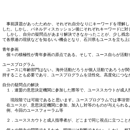
事前課題があったためか、それぞれ自分なりにキーワードを理解し
した。しかし、パネルディスカッション後にそれぞれキーワードに対
しかし、自分の疑問点があまり解決できなかったことが、少し残念
て各県連の現状などを知るいい機会となり、石川県もユースを立ち上
青年参画
個々の積極性が青年参画の原点である。そして、ユース自らが活動す
ユースプログラム
ユースに年齢部門はない。海外活動だろうが個人活動であろうが関
持することも必要であり、ユースプログラムを活性化、高度化につな
自分の疑問点の解決
１．
連盟の意思決定機関に参加した際等で、ユーススカウトが成人
現段階では可能であると思います。ユースプログラムでは事項管
在ユースが、意思決定機関に参加、加入し対等のものが与えられる
例、今回のユースフォーラム等
２．
ユーススカウトと成人指導者が、どこまで同じ視点に立つこと