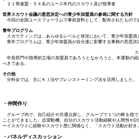
２１県連盟・５４名のユース年代のスカウト及び指導者
世界スカウト会議の意思決定への青少年加盟員の参画に関する方針
今回の全国ユースフォーラムで事前資料として、配布されたもので
青年プログラム
スカウティングは、あらゆるレベルと状況において、青少年加盟員
青年プログラムは、青少年加盟員が自分達に影響する事柄の意思決
ス
年長部門や指導的立場の加盟員であろうとなかろうと、本運動の組
べきである。
その他
分科会では、主にＫＪ法やブレンストーミング法を活用しました。
・仲間作り
グループ内で、自己紹介や共通点探し、グループで１つの棒を指で
ことができました。志望動機、自分のスカウト活動経験や人間性や討
ーイスカウトに経験やスカウト歴に関係なく、「スカウト活動が好き
・パネルディスカッション