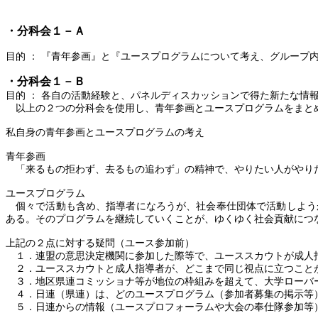
・分科会１－Ａ
目的
：
『青年参画』と『ユースプログラムについて考え、グループ
・分科会１－Ｂ
目的
：
各自の活動経験と、パネルディスカッションで得た新たな情
以上の２つの分科会を使用し、青年参画とユースプログラムをまと
私自身の青年参画とユースプログラムの考え
青年参画
「来るもの拒わず、去るもの追わず」の精神で、やりたい人がやり
ユースプログラム
個々で活動も含め、指導者になろうが、社会奉仕団体で活動しよう
ある。そのプログラムを継続していくことが、ゆくゆく社会貢献につ
上記の２点に対する疑問（ユース参加前）
１．
連盟の意思決定機関に参加した際等で、ユーススカウトが成人
２．
ユーススカウトと成人指導者が、どこまで同じ視点に立つこと
３．
地区県連コミッショナ等が地位の枠組みを超えて、大学ローバ
４．
日連（県連）は、どのユースプログラム（参加者募集の掲示等
５．
日連からの情報（ユースプロフォーラムや大会の奉仕隊参加等