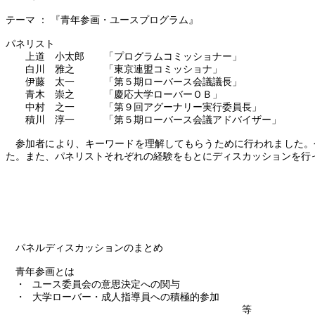
テーマ
：
『青年参画・ユースプログラム』
パネリスト
上道 小太郎 「プログラムコミッショナー」
白川 雅之 「東京連盟コミッショナ」
伊藤 太一 「第５期ローバース会議議長」
青木 崇之 「慶応大学ローバーＯＢ」
中村 之一 「第９回アグーナリー実行委員長」
積川 淳一 「第５期ローバース会議アドバイザー」
参加者により、キーワードを理解してもらうために行われました。
た。また、パネリストそれぞれの経験をもとにディスカッションを行
パネルディスカッションのまとめ
青年参画とは
・
ユース委員会の意思決定への関与
・
大学ローバー・成人指導員への積極的参加
等