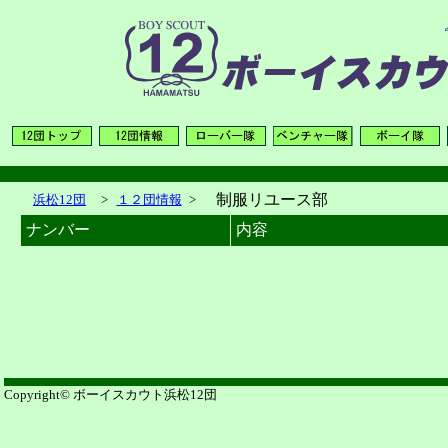
制服リユース部
浜松12団
>
１２団情報
>
ナンバー
内容
Copyright© ボーイスカウト浜松12団