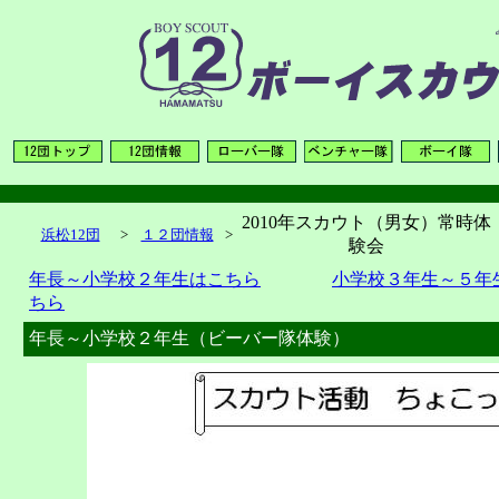
2010年スカウト（男女）常時体
浜松12団
>
１２団情報
>
験会
年長～小学校２年生はこちら
小学校３年生～５年
ちら
年長～小学校２年生（ビーバー隊体験）