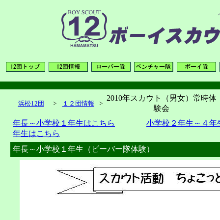
2010年スカウト（男女）常時体
浜松12団
>
１２団情報
>
験会
年長～小学校１年生はこちら
小学校２年生～４年
年生はこちら
年長～小学校１年生（ビーバー隊体験）