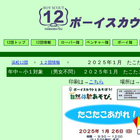
２０２５年１月 たこ
浜松12団
>
１２団情報
>
年中～小１対象 （男女不問） ２０２５年１月 たこた
印刷は→
こちら
場所は→