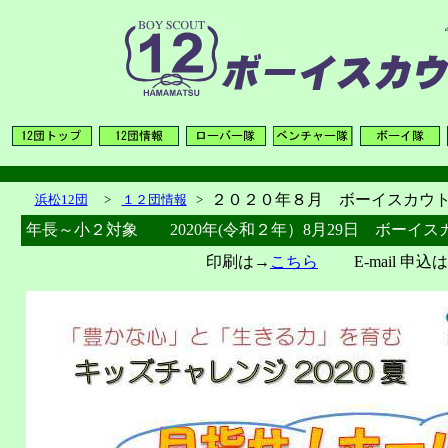
２０２０年８月 ボーイスカウ
浜松12団
>
１２団情報
>
年長～小２対象 2020年(令和２年）8月29日 ボーイス
印刷は→
こちら
E-mail 申込