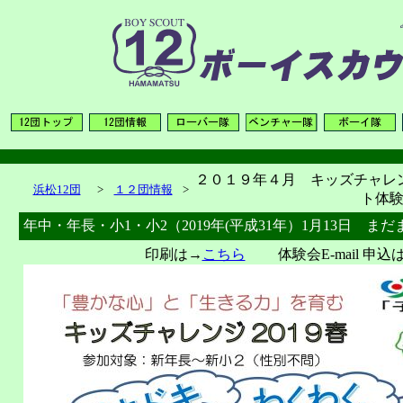
２０１９年４月 キッズチャレ
浜松12団
>
１２団情報
>
ト体
年中・年長・小1・小2（2019年(平成31年）1月13日 
印刷は→
こちら
体験会E-mail 申込