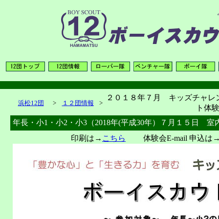
２０１８年７月 キッズチャレ
浜松12団
>
１２団情報
>
ト体
年長・小1・小2・小3（2018年(平成30年）７月１５日
印刷は→
こちら
体験会E-mail 申込は