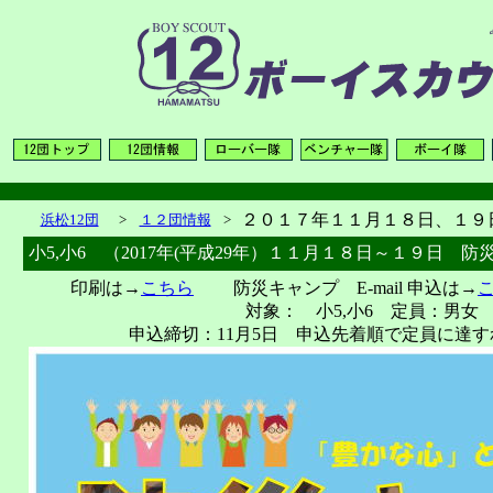
２０１７年１１月１８日、１９
浜松12団
>
１２団情報
>
小5,小6 （2017年(平成29年）１１月１８日～１９日 防災
印刷は→
こちら
防災キャンプ E-mail 申込は→
対象： 小5,小6 定員：男女
申込締切：11月5日 申込先着順で定員に達