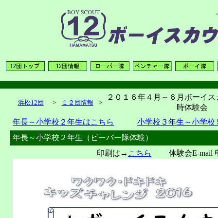
２０１６年４月～６月ボーイス
浜松12団
>
１２団情報
>
時体験会
年長～小学校２年生はこちら
小学校３年生～小学校
年長～小学校２年生（ビーバー隊体験）
印刷は→
こちら
体験会E-mail